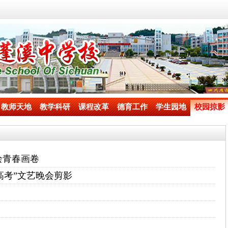
教师天地
教学科研
课程改革
德育工作
学生园地
校园掠影
绘青春画卷
迎高考”文艺晚会剪影