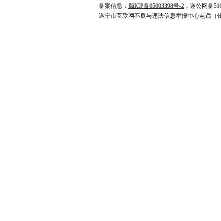
备案信息：
蜀ICP备05003398号-2
，遂公网备5109
遂宁市互联网不良与违法信息举报中心电话（传真）0825