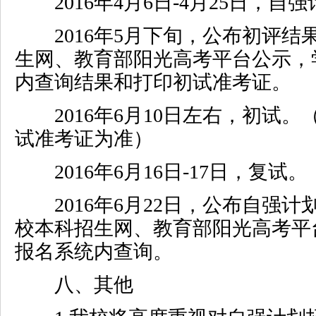
2016
年
4
月
6
日
-4
月
25
日，自强
2016
年
5
月下旬，公布初评结
生网、教育部阳光高考平台公示，
内查询结果和打印初试准考证。
2016
年
6
月
10
日左右，初试。
试准考证为准）
2016
年
6
月
16
日
-17
日，复试。
2016
年
6
月
22
日，公布自强计
校本科招生网、教育部阳光高考平
报名系统内查询。
八、其他