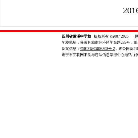
201
四川省蓬溪中学校
版权所有 ©2007-2026
学校地址：蓬溪县城南经济区学苑路289号，邮政编码：6
备案信息：
蜀ICP备05003398号-2
，遂公网备5109
遂宁市互联网不良与违法信息举报中心电话（传真）0825